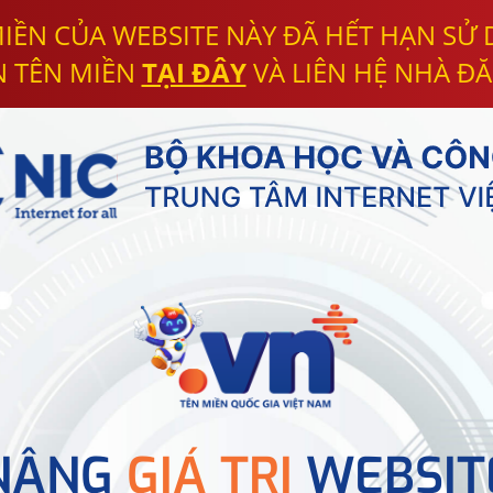
IỀN CỦA WEBSITE NÀY ĐÃ HẾT HẠN SỬ
N TÊN MIỀN
TẠI ĐÂY
VÀ LIÊN HỆ NHÀ ĐĂ
NÂNG
GIÁ TRỊ
WEBSIT