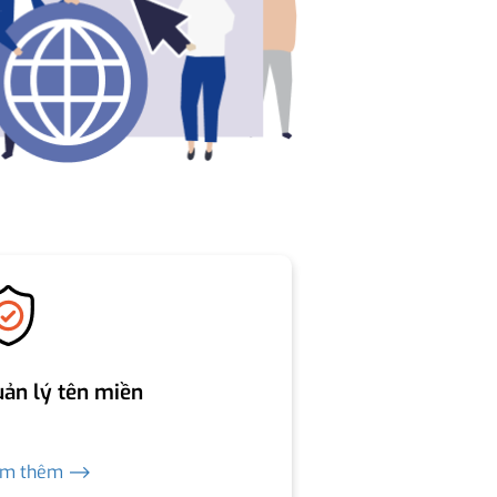
ản lý tên miền
em thêm ⟶