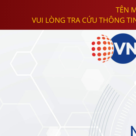
TÊN M
VUI LÒNG TRA CỨU THÔNG TI