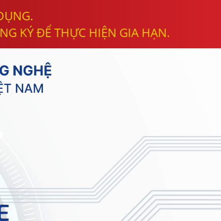
 DỤNG.
NG KÝ ĐỂ THỰC HIỆN GIA HẠN.
E