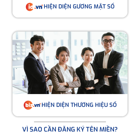
HIỆN DIỆN GƯƠNG MẶT SỐ
HIỆN DIỆN THƯƠNG HIỆU SỐ
VÌ SAO CẦN ĐĂNG KÝ TÊN MIỀN?