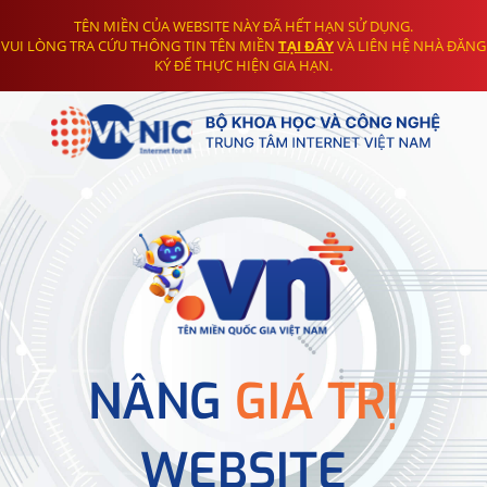
TÊN MIỀN CỦA WEBSITE NÀY ĐÃ HẾT HẠN SỬ DỤNG.
VUI LÒNG TRA CỨU THÔNG TIN TÊN MIỀN
TẠI ĐÂY
VÀ LIÊN HỆ NHÀ ĐĂNG
KÝ ĐỂ THỰC HIỆN GIA HẠN.
NÂNG
GIÁ TRỊ
WEBSITE