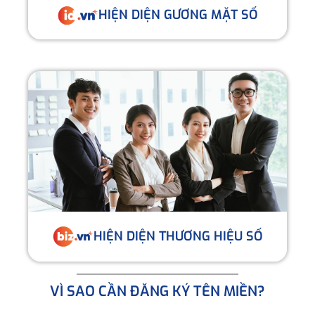
HIỆN DIỆN GƯƠNG MẶT SỐ
HIỆN DIỆN THƯƠNG HIỆU SỐ
VÌ SAO CẦN ĐĂNG KÝ TÊN MIỀN?