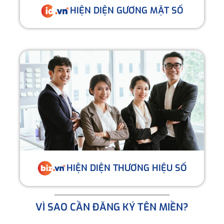
HIỆN DIỆN GƯƠNG MẶT SỐ
HIỆN DIỆN THƯƠNG HIỆU SỐ
VÌ SAO CẦN ĐĂNG KÝ TÊN MIỀN?