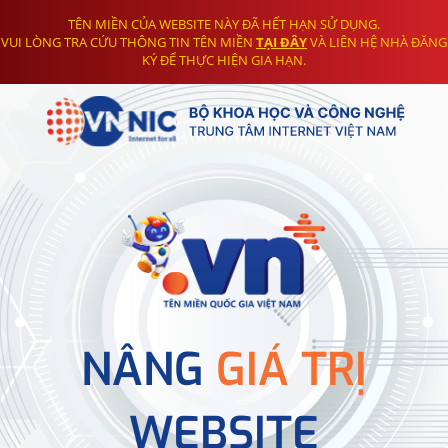
TÊN MIỀN CỦA WEBSITE NÀY ĐÃ HẾT HẠN SỬ DỤNG.
VUI LÒNG TRA CỨU THÔNG TIN TÊN MIỀN
TẠI ĐÂY
VÀ LIÊN HỆ NHÀ ĐĂNG
KÝ ĐỂ THỰC HIỆN GIA HẠN.
NÂNG
GIÁ TRỊ
WEBSITE