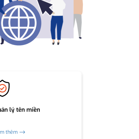
ản lý tên miền
em thêm ⟶