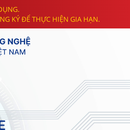
 DỤNG.
NG KÝ ĐỂ THỰC HIỆN GIA HẠN.
E