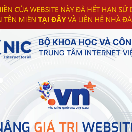
IỀN CỦA WEBSITE NÀY ĐÃ HẾT HẠN SỬ
N TÊN MIỀN
TẠI ĐÂY
VÀ LIÊN HỆ NHÀ ĐĂ
NÂNG
GIÁ TRỊ
WEBSIT