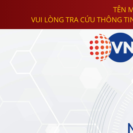
TÊN M
VUI LÒNG TRA CỨU THÔNG TI